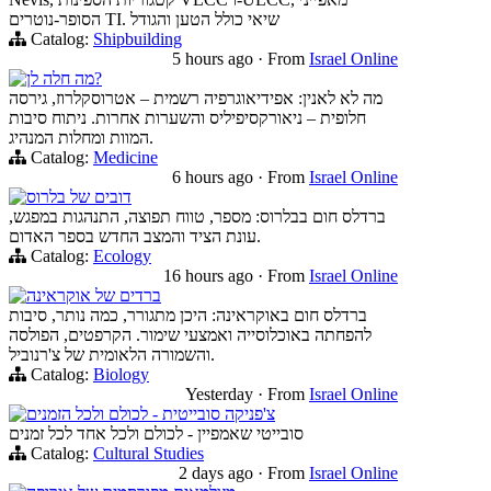
הסופר-נוטרים TI. שיאי כולל הטען והגודל
Catalog:
Shipbuilding
5 hours ago
·
From
Israel Online
מה חלה לן?
מה לא לאנין: אפידיאוגרפיה רשמית – אטרוסקלרוז, גירסה
חלופית – ניאורקסיפיליס והשערות אחרות. ניתוח סיבות
המוות ומחלות המנהיג.
Catalog:
Medicine
6 hours ago
·
From
Israel Online
דובים של בלרוס
ברדלס חום בבלרוס: מספר, טווח תפוצה, התנהגות במפגש,
עונת הציד והמצב החדש בספר האדום.
Catalog:
Ecology
16 hours ago
·
From
Israel Online
ברדים של אוקראינה
ברדלס חום באוקראינה: היכן מתגורר, כמה נותר, סיבות
להפחתה באוכלוסייה ואמצעי שימור. הקרפטים, הפולסה
והשמורה הלאומית של צ'רנוביל.
Catalog:
Biology
Yesterday
·
From
Israel Online
צ'פניקה סובייטית - לכולם ולכל הזמנים
סובייטי שאמפיין - לכולם ולכל אחד לכל זמנים
Catalog:
Cultural Studies
2 days ago
·
From
Israel Online