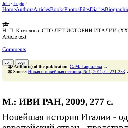
Join
·
Login
·
Home
Authors
Articles
Books
Photos
Files
Diaries
Biographi
Н. П. Комолова. СТО ЛЕТ ИСТОРИИ ИТАЛИИ (XX 
Article text
·
Comments
Join
Login
Author(s) of the publication
:
С. М. Гаврилова
→
Source:
Новая и новейшая история, № 1, 2011, C. 231-233
М.: ИВИ РАН, 2009, 277 с.
Новейшая история Италии - о
европейский стран - представ