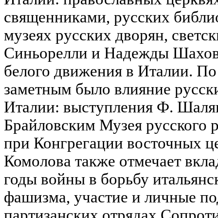
священниками, русских библио
музеях русских дворян, светс
Синьорелли и Надежды Шаховс
белого движения в Италии. По
заметным было влияние русск
Италии: выступления Ф. Шаляп
Брайловским Музея русского р
при Конгрегации восточных це
Комолова также отмечает вкла
годы войны в борьбу итальянс
фашизма, участие и личные по
партизанских отрядах Сопрот