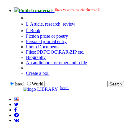
Share your works with the world!
Publish materials
Publication type?
Article, research, review
Book
Fiction prose or poetry
Personal journal entry
Photo Documents
Files: PDF\DOC\RAR\ZIP etc.
Biography
An audiobook or other audio file
Additional options:
Create a poll
Israel
World
Israel
LIBRARY