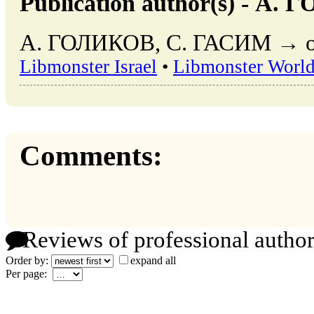
Publication author(s) - А
А. ГОЛИКОВ, С. ГАСИМ → othe
Libmonster Israel
•
Libmonster Worl
Comments:
Reviews of professional author
Order by:
expand all
Per page: