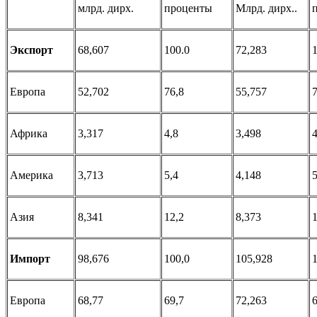
млрд. дирх.
проценты
Млрд. дирх..
Экспорт
68,607
100.0
72,283
Европа
52,702
76,8
55,757
7
Африка
3,317
4,8
3,498
4
Америка
3,713
5,4
4,148
5
Азия
8,341
12,2
8,373
1
Импорт
98,676
100,0
105,928
Европа
68,77
69,7
72,263
6