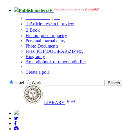
Share your works with the world!
Publish materials
Publication type?
Article, research, review
Book
Fiction prose or poetry
Personal journal entry
Photo Documents
Files: PDF\DOC\RAR\ZIP etc.
Biography
An audiobook or other audio file
Additional options:
Create a poll
Israel
World
Israel
LIBRARY