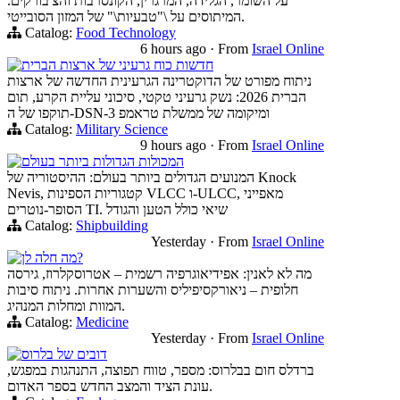
על השומר, הגלידה, המרגרין, הקונסרבות והצ'בורקים.
המיתוסים על \"טבעיות\" של המזון הסובייטי.
Catalog:
Food Technology
6 hours ago
·
From
Israel Online
חדשות כוח גרעיני של ארצות הברית
ניתוח מפורט של הדוקטרינה הגרעינית החדשה של ארצות
הברית 2026: נשק גרעיני טקטי, סיכוני עליית הקרע, תום
תוקפו של ה-DSN-3 ומיקומה של ממשלת טראמפ
Catalog:
Military Science
9 hours ago
·
From
Israel Online
המכולות הגדולות ביותר בעולם
המנועים הגדולים ביותר בעולם: ההיסטוריה של Knock
Nevis, קטגוריות הספינות VLCC ו-ULCC, מאפייני
הסופר-נוטרים TI. שיאי כולל הטען והגודל
Catalog:
Shipbuilding
Yesterday
·
From
Israel Online
מה חלה לן?
מה לא לאנין: אפידיאוגרפיה רשמית – אטרוסקלרוז, גירסה
חלופית – ניאורקסיפיליס והשערות אחרות. ניתוח סיבות
המוות ומחלות המנהיג.
Catalog:
Medicine
Yesterday
·
From
Israel Online
דובים של בלרוס
ברדלס חום בבלרוס: מספר, טווח תפוצה, התנהגות במפגש,
עונת הציד והמצב החדש בספר האדום.