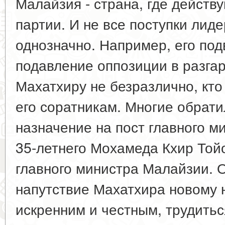
Малайзия - страна, где действ
партии. И не все поступки лид
однозначно. Например, его под
подавление оппозиции в разгар
Махатхиру не безразлично, кто
его соратникам. Многие обрат
назначение на пост главного м
35-летнего Мохамеда Кхир Тойо
главного министра Малайзии. 
напутствие Махатхира новому 
искренним и честным, трудитьс