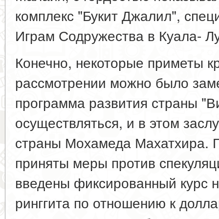
комплекс "Букит Джалил", спец
Играм Содружества в Куала- Л
Конечно, некоторые приметы к
рассмотрении можно было заме
программа развития страны "В
осуществляться, и в этом засл
страны Мохамеда Махатхира. П
приняты меры против спекуляц
введены фиксированный курс 
ринггита по отношению к долла