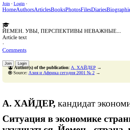
Join
·
Login
·
Home
Authors
Articles
Books
Photos
Files
Diaries
Biographi
ЙЕМЕН. УВЫ, ПЕРСПЕКТИВЫ НЕВАЖНЫЕ...
Article text
·
Comments
Join
Login
Author(s) of the publication
:
А. ХАЙДЕР
→
Source:
Азия и Африка сегодня 2001 № 2
→
А. ХАЙДЕР,
кандидат эконом
Ситуация в экономике стра
ухудшаться. Йемен - страна,