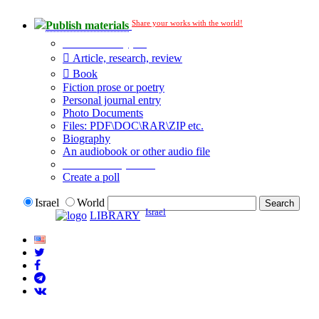
Share your works with the world!
Publish materials
Publication type?
Article, research, review
Book
Fiction prose or poetry
Personal journal entry
Photo Documents
Files: PDF\DOC\RAR\ZIP etc.
Biography
An audiobook or other audio file
Additional options:
Create a poll
Israel
World
Israel
LIBRARY