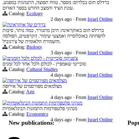
ברדלס חום בבלרוס: מספר, טווח תפוצה, התנהגות במפגש,
עונת הציד והמצב החדש בספר האדום.
Catalog:
Ecology
2 days ago
·
From
Israel Online
ברדים של אוקראינה
ברדלס חום באוקראינה: היכן מתגורר, כמה נותר, סיבות
להפחתה באוכלוסייה ואמצעי שימור. הקרפטים, הפולסה
והשמורה הלאומית של צ'רנוביל.
Catalog:
Biology
3 days ago
·
From
Israel Online
צ'פניקה סובייטית - לכולם ולכל הזמנים
סובייטי שאמפיין - לכולם ולכל אחד לכל זמנים
Catalog:
Cultural Studies
4 days ago
·
From
Israel Online
מצלמאים מפורסמים של אירופה
מצלמאים מפורסמים של אירופה
Catalog:
Arts
4 days ago
·
From
Israel Online
מנהיגי פלטפורמות התמונות הבינלאומיות
מנהיגי פלטפורמות התמונות הבינלאומיות
Catalog:
Economics
4 days ago
·
From
Israel Online
New publications:
Popu