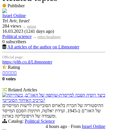
Publisher
Israel Online
Tel Aviv, Israel
284 views
→
rating
16.03.2023 (1241 days ago)
Political science
→
other headings
0 subscribers
All articles of the author on Libmonster
Official page:
https://elib.co.il/Libmonster
Rating





0 votes
Related Articles
כיצד רוסיה הפכה למייסדת-שותפה של האו\"ם, כשהייתה
ברכיב האיחוד הסובייטי?
ההיסטוריה של חברת בלארוס הסובייטית לרשות המייסדים
של האו\"ם ב-1945. ועידת יאלטה, חתימת הסכם המייסד
ומעמדה של הרפובליקה בארגון.
Catalog:
Political Science
4 hours ago
·
From
Israel Online