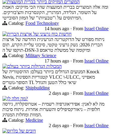
המוצרים המזיקים ביותר בברית המועצות
ומה אלה המוצרים בברית המועצות שהיו הכי מזיקים: האמת
על השומר, הגלידה, המרגרין, הקונסרבות והצ'בורקים.
המיתוסים על \"טבעיות\" של המזון הסובייטי.
Catalog:
Food Technology
14 hours ago
·
From
Israel Online
חדשות כוח גרעיני של ארצות הברית
ניתוח מפורט של הדוקטרינה הגרעינית החדשה של ארצות
הברית 2026: נשק גרעיני טקטי, סיכוני עליית הקרע, תום
תוקפו של ה-DSN-3 ומיקומה של ממשלת טראמפ
Catalog:
Military Science
17 hours ago
·
From
Israel Online
המכולות הגדולות ביותר בעולם
המנועים הגדולים ביותר בעולם: ההיסטוריה של Knock
Nevis, קטגוריות הספינות VLCC ו-ULCC, מאפייני
הסופר-נוטרים TI. שיאי כולל הטען והגודל
Catalog:
Shipbuilding
2 days ago
·
From
Israel Online
מה חלה לן?
מה לא לאנין: אפידיאוגרפיה רשמית – אטרוסקלרוז, גירסה
חלופית – ניאורקסיפיליס והשערות אחרות. ניתוח סיבות
המוות ומחלות המנהיג.
Catalog:
Medicine
2 days ago
·
From
Israel Online
דובים של בלרוס