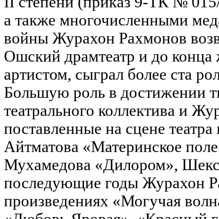
II степени (приказ 9-ТК № 015/
а также многочисленными мед
войны Журахон Рахмонов возв
Ошский драмтеатр и до конца 
артистом, сыграл более ста рол
Большую роль в достижении т
театрального коллектива и Жу
поставленные на сцене театра
Айтматова «Материнское поле
Мухамедова «Дилором», Шекс
последующие годы Журахон Ра
произведениях «Могучая вол
«Любовь Яровая», «Красный г