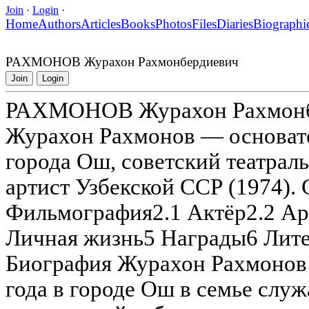
Join
·
Login
·
Home
Authors
Articles
Books
Photos
Files
Diaries
Biographi
РАХМОНОВ Журахон Рахмонбердиевич
Join
Login
РАХМОНОВ Журахон Рахмонб
Журахон Рахмонов — основате
города Ош, советский театрал
артист Узбекской ССР (1974).
Фильмография2.1 Актёр2.2 Арт
Личная жизнь5 Награды6 Лит
Биография Журахон Рахмонов 
года в городе Ош в семье слу