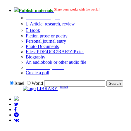
Share your works with the world!
Publish materials
Publication type?
Article, research, review
Book
Fiction prose or poetry
Personal journal entry
Photo Documents
Files: PDF\DOC\RAR\ZIP etc.
Biography
An audiobook or other audio file
Additional options:
Create a poll
Israel
World
Israel
LIBRARY