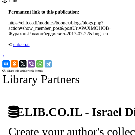
Link
Permanent link to this publication:
https://elib.co.il/modules/boonex/blogs/blogs.php?
action=show_member_post&postUri=РАХМОНОВ-
Журахон-Рахмонбердиевич-2017-07-22&lang=en
©
elib.co.il
‹
›
Share this article with friends
Library Partners
ELIB.CO.IL - Israel Di
Create your author's collec