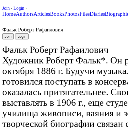
Join
·
Login
·
Home
Authors
Articles
Books
Photos
Files
Diaries
Biographi
Фальк Роберт Рафаилович
Join
Login
Фальк Роберт Рафаилович
Художник Роберт Фальк*. Он 
октября 1886 г. Будучи музык
готовился поступать в консер
оказалась притягательнее. Св
выставлять в 1906 г., еще сту
училища живописи, ваяния и з
творческой биографии связан 