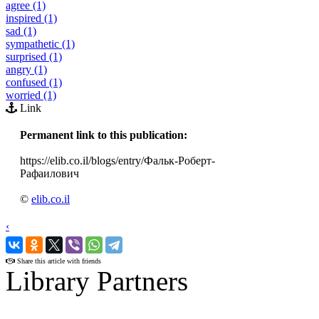
agree (1)
inspired (1)
sad (1)
sympathetic (1)
surprised (1)
angry (1)
confused (1)
worried (1)
Link
Permanent link to this publication:
https://elib.co.il/blogs/entry/Фальк-Роберт-
Рафаилович
©
elib.co.il
‹
›
Share this article with friends
Library Partners