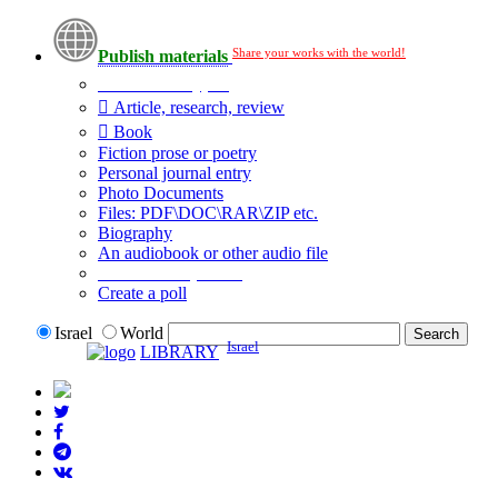
Share your works with the world!
Publish materials
Publication type?
Article, research, review
Book
Fiction prose or poetry
Personal journal entry
Photo Documents
Files: PDF\DOC\RAR\ZIP etc.
Biography
An audiobook or other audio file
Additional options:
Create a poll
Israel
World
Israel
LIBRARY